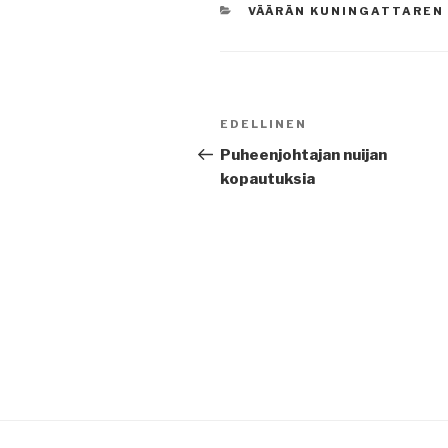
KATEGORIAT
VÄÄRÄN KUNINGATTAREN 
Artikkelien
Edellinen
EDELLINEN
selaus
artikkeli
Puheenjohtajan nuijan
kopautuksia