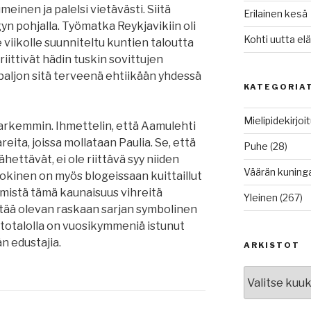
meinen ja palelsi vietävästi. Siitä
Erilainen kesä
gyn pohjalla. Työmatka Reykjavikiin oli
Kohti uutta e
 viikolle suunniteltu kuntien taloutta
iittivät hädin tuskin sovittujen
aljon sitä terveenä ehtiikään yhdessä
KATEGORIA
Mielipidekirjoi
 tarkemmin. Ihmettelin, että Aamulehti
eita, joissa mollataan Paulia. Se, että
Puhe
(28)
hettävät, ei ole riittävä syy niiden
Väärän kuning
Jokinen on myös blogeissaan kuittaillut
 mistä tämä kaunaisuus vihreitä
Yleinen
(267)
ttää olevan raskaan sarjan symbolinen
totalolla on vuosikymmeniä istunut
 edustajia.
ARKISTOT
Arkistot