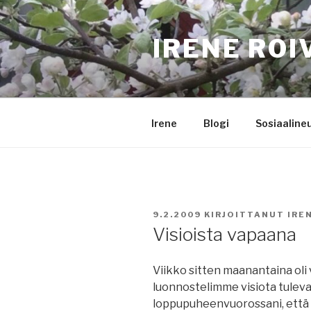
Siirry
sisältöön
IRENE ROI
Irene
Blogi
Sosiaaline
JULKAISTU
9.2.2009
KIRJOITTANUT
IRE
Visioista vapaana
Viikko sitten maanantaina oli 
luonnostelimme visiota tulev
loppupuheenvuorossani, että m