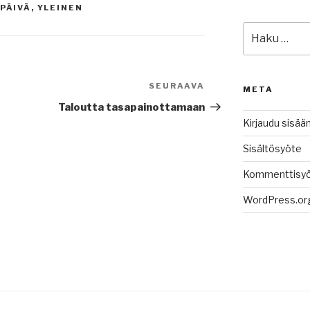
PÄIVÄ
,
YLEINEN
Etsi:
SEURAAVA
Seuraava
META
artikkeli
Taloutta tasapainottamaan
Kirjaudu sisää
Sisältösyöte
Kommenttisy
WordPress.or