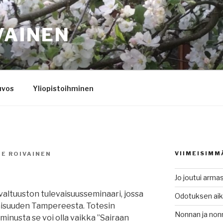
VAINEN
uvos
Yliopistoihminen
VIIMEISIMM
NE ROIVAINEN
Jo joutui armas
valtuuston tulevaisuusseminaari, jossa
Odotuksen ai
aisuuden Tampereesta. Totesin
Nonnan ja no
inusta se voi olla vaikka ”Sairaan