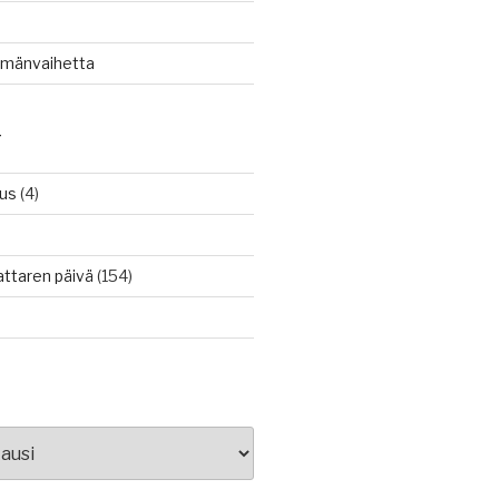
lämänvaihetta
T
tus
(4)
attaren päivä
(154)