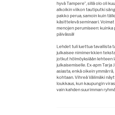
hyvä Tampere”, sillä olo oli kuu
alkoikin viikon tautiputki sän
pakko perua, samoin kuin tälle
käsittelevä seminaari. Voimat r
menojen perumiseen: kuinka p
päivässä!
Lehdet tuli luettua tavallista
julkaisee nimimerkkien tekstar
jotkut hölmöyksiään lehteen lä
julkaisemiselle. Ex-apm Tarja 
asiasta, enkä oikein ymmärrä,
kohtaan. Vihreä Välimäki näy
loukkaus, kun kaupungin viras
vain kahden suurimman ryhmän