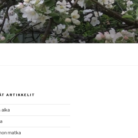
ÄT ARTIKKELIT
 aika
ka
nnon matka