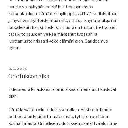
kautta voi nykyään edetä halutessaan myös
korkeakouluun. Tämä riemuylioppilas kiittää kotilukiotaan
ja hyvinvointiyhteiskuntaa siitä, että sai käydä kouluja niin
pitkälle kuin halusi. Joskus minusta on tuntunut, että olen
tätä kiitollisuuden velkaa maksanut työssäni ja
luottamustoimissani koko elämäni ajan. Gaudeamus
igitur!
JULKAISTU
3.5.2026
Odotuksen aika
Edellisestä kirjauksesta on jo aikaa, omenapuut kukkivat
pian!
Tämä kevät on ollut odotuksen aikaa. Ensin odotimme
perheeseen kuudetta lastenlasta, tyttären perheen
kolmatta lasta. Onnellisen odotuksen päätyttyä aloimme