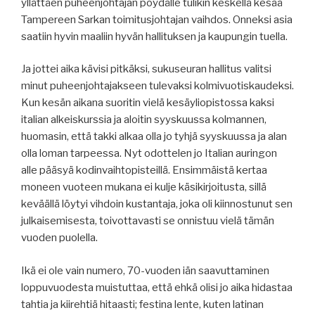
yllättäen puheenjohtajan pöydälle tulikin keskellä kesää
Tampereen Sarkan toimitusjohtajan vaihdos. Onneksi asia
saatiin hyvin maaliin hyvän hallituksen ja kaupungin tuella.
Ja jottei aika kävisi pitkäksi, sukuseuran hallitus valitsi
minut puheenjohtajakseen tulevaksi kolmivuotiskaudeksi.
Kun kesän aikana suoritin vielä kesäyliopistossa kaksi
italian alkeiskurssia ja aloitin syyskuussa kolmannen,
huomasin, että takki alkaa olla jo tyhjä syyskuussa ja alan
olla loman tarpeessa. Nyt odottelen jo Italian auringon
alle pääsyä kodinvaihtopisteillä. Ensimmäistä kertaa
moneen vuoteen mukana ei kulje käsikirjoitusta, sillä
keväällä löytyi vihdoin kustantaja, joka oli kiinnostunut sen
julkaisemisesta, toivottavasti se onnistuu vielä tämän
vuoden puolella.
Ikä ei ole vain numero, 70-vuoden iän saavuttaminen
loppuvuodesta muistuttaa, että ehkä olisi jo aika hidastaa
tahtia ja kiirehtiä hitaasti; festina lente, kuten latinan