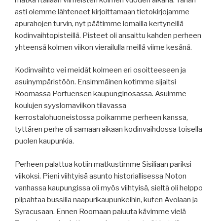
asti olemme lähteneet kirjoittamaan tietokirjojamme
apurahojen turvin, nyt päätimme lomailla kertyneillä
kodinvaihtopisteillä. Pisteet oli ansaittu kahden perheen
yhteensä kolmen viikon vierailulla meillä viime kesänä.
Kodinvaihto vei meidät kolmeen eri osoitteeseen ja
asuinympäristöön. Ensimmäinen kotimme sijaitsi
Roomassa Portuensen kaupunginosassa. Asuimme
koulujen syyslomaviikon tilavassa
kerrostalohuoneistossa poikamme perheen kanssa,
tyttären perhe oli samaan aikaan kodinvaihdossa toisella
puolen kaupunkia.
Perheen palattua kotiin matkustimme Sisiliaan pariksi
viikoksi. Pieni viihtyisä asunto historiallisessa Noton
vanhassa kaupungissa oli myös viihtyisä, sieltä oli helppo
piipahtaa bussilla naapurikaupunkeihin, kuten Avolaan ja
Syracusaan. Ennen Roomaan paluuta kävimme vielä