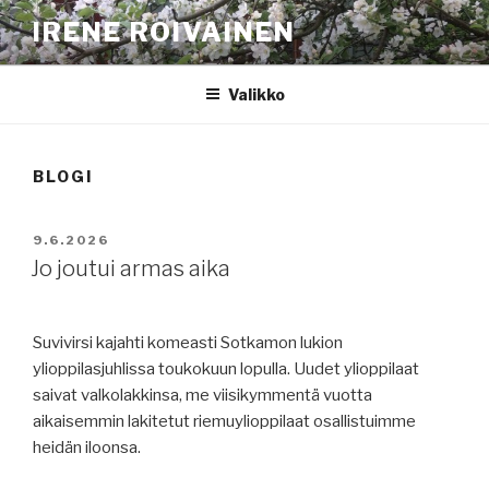
Siirry
IRENE ROIVAINEN
sisältöön
Valikko
BLOGI
JULKAISTU
9.6.2026
Jo joutui armas aika
Suvivirsi kajahti komeasti Sotkamon lukion
ylioppilasjuhlissa toukokuun lopulla. Uudet ylioppilaat
saivat valkolakkinsa, me viisikymmentä vuotta
aikaisemmin lakitetut riemuylioppilaat osallistuimme
heidän iloonsa.