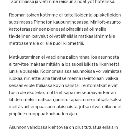
Taorminassa ja vietimme reissun ainoat yöt hotellissa.
Rooman toinen kotimme oli taiteilijoiden ja opiskelijoiden
suosimassa Pigneton kaupunginosassa. Miniloft-asunto
kattoterasseineen pienessä pihapiirissä oli meille
täydellinen, palvelut olivat lähellä ja matkaa lähimmälle
metroasemalle oli alle puoli kilometriä.
Matkustaminen ei vaadi aina paljon rahaa, jos asunnosta
ei tarvitse maksaa mitään ja jos suosii julkista liikennettä,
junia ja busseja. Kodinomaisissa asunnoissa voi valmistaa
ruokaa, niin ettei aina tarvitse mennä ravintolaan, vaikka
sekään ei ole Italiassa kovin kallista. Lentomatkat eivät
tosin ole ekoteko, mutta ehkäpä me seuraavan kerran
lähdemmekin matkaan junalla. Tapasimme matkalla kaksi
meitä vanhempaa suomalaisnaista, jotka olivat reilanneet
ympäri Eurooppaa kuukauden ajan.
Asunnon vaihdossa kiehtovaa on ollut tutustua erilaisiin