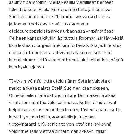
asuinympäristöihin. Meillä kesällä vierailleet perheet
tulivat pakoon Etelä-Euroopan helteitä ja ihastuivat
Suomen luontoon, me lähdimme syksyn koittaessa
jatkamaan hetkeksi kesää ja kokemaan
eteläeurooppalaista arkea urbaanissa ympäristössä.
Perheen kanssa käytiin läpi tuttuja Rooman nähtävyyksiä,
kahdestaan bongasimme kiinnostavia kirkkoja. Innostus
opiskella italian kieltä vahvistui tälläkin reissulla, kun
huomasimme, että vaatimattomallakin kielitaidolla pärjää
ihan hyvin arjessa.
Täytyy myöntää, että etelän lämmöstä ja valosta oli
melko ankeaa palata Etelä-Suomen kaamokseen.
Onneksi eilen illalla satoi jo lunta, joten maisema alkaa
vähitellen muuttua valoisammaksi. Kotiin paluuta ovat
helpottaneet lasten perheiden ja ystävien tapaamiset ja
keskittyminen töihin, kokouksiin ja tulevaan
tietokirjaraatiin. Kuitenkin toivon, että ensi syksynä
voisimme taas viettää pimeimmän syksyn Italian