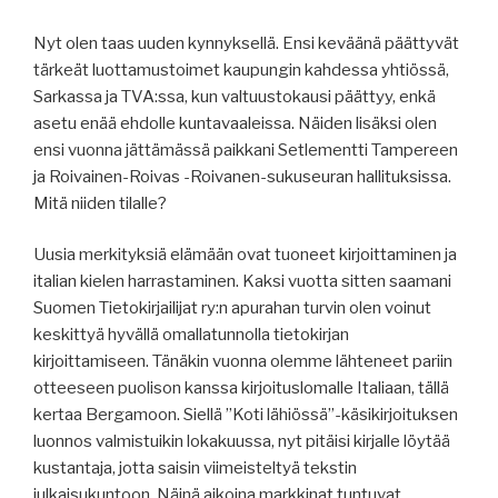
Nyt olen taas uuden kynnyksellä. Ensi keväänä päättyvät
tärkeät luottamustoimet kaupungin kahdessa yhtiössä,
Sarkassa ja TVA:ssa, kun valtuustokausi päättyy, enkä
asetu enää ehdolle kuntavaaleissa. Näiden lisäksi olen
ensi vuonna jättämässä paikkani Setlementti Tampereen
ja Roivainen-Roivas -Roivanen-sukuseuran hallituksissa.
Mitä niiden tilalle?
Uusia merkityksiä elämään ovat tuoneet kirjoittaminen ja
italian kielen harrastaminen. Kaksi vuotta sitten saamani
Suomen Tietokirjailijat ry:n apurahan turvin olen voinut
keskittyä hyvällä omallatunnolla tietokirjan
kirjoittamiseen. Tänäkin vuonna olemme lähteneet pariin
otteeseen puolison kanssa kirjoituslomalle Italiaan, tällä
kertaa Bergamoon. Siellä ”Koti lähiössä”-käsikirjoituksen
luonnos valmistuikin lokakuussa, nyt pitäisi kirjalle löytää
kustantaja, jotta saisin viimeisteltyä tekstin
julkaisukuntoon. Näinä aikoina markkinat tuntuvat