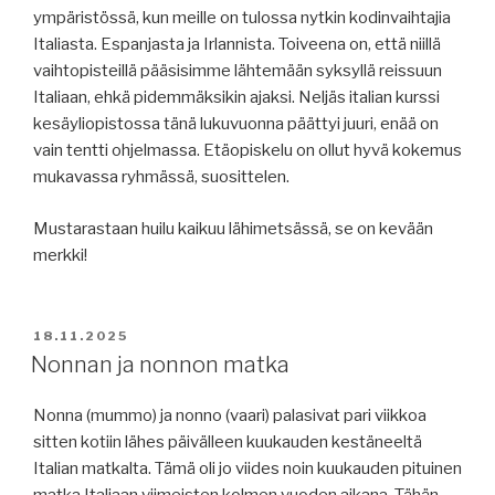
ympäristössä, kun meille on tulossa nytkin kodinvaihtajia
Italiasta. Espanjasta ja Irlannista. Toiveena on, että niillä
vaihtopisteillä pääsisimme lähtemään syksyllä reissuun
Italiaan, ehkä pidemmäksikin ajaksi. Neljäs italian kurssi
kesäyliopistossa tänä lukuvuonna päättyi juuri, enää on
vain tentti ohjelmassa. Etäopiskelu on ollut hyvä kokemus
mukavassa ryhmässä, suosittelen.
Mustarastaan huilu kaikuu lähimetsässä, se on kevään
merkki!
JULKAISTU
18.11.2025
Nonnan ja nonnon matka
Nonna (mummo) ja nonno (vaari) palasivat pari viikkoa
sitten kotiin lähes päivälleen kuukauden kestäneeltä
Italian matkalta. Tämä oli jo viides noin kuukauden pituinen
matka Italiaan viimeisten kolmen vuoden aikana. Tähän