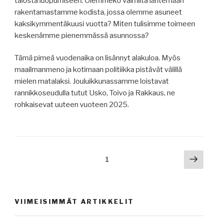
talosta luopumiseen. Olemmeko valmiita lähtemään
rakentamastamme kodista, jossa olemme asuneet
kaksikymmentäkuusi vuotta? Miten tulisimme toimeen
keskenämme pienemmässä asunnossa?
Tämä pimeä vuodenaika on lisännyt alakuloa. Myös
maailmanmeno ja kotimaan politiikka pistävät välillä
mielen matalaksi. Jouluikkunassamme loistavat
rannikkoseudulla tutut Usko, Toivo ja Rakkaus, ne
rohkaisevat uuteen vuoteen 2025.
Artikkelien
Seur
Sivu
1
sivu
sivutus
VIIMEISIMMÄT ARTIKKELIT