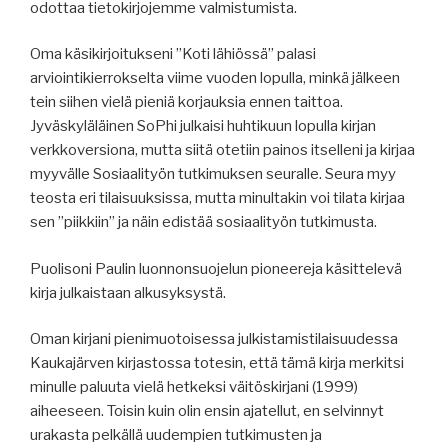
odottaa tietokirjojemme valmistumista.
Oma käsikirjoitukseni ”Koti lähiössä” palasi
arviointikierrokselta viime vuoden lopulla, minkä jälkeen
tein siihen vielä pieniä korjauksia ennen taittoa.
Jyväskyläläinen SoPhi julkaisi huhtikuun lopulla kirjan
verkkoversiona, mutta siitä otetiin painos itselleni ja kirjaa
myyvälle Sosiaalityön tutkimuksen seuralle. Seura myy
teosta eri tilaisuuksissa, mutta minultakin voi tilata kirjaa
sen ”piikkiin” ja näin edistää sosiaalityön tutkimusta.
Puolisoni Paulin luonnonsuojelun pioneereja käsittelevä
kirja julkaistaan alkusyksystä.
Oman kirjani pienimuotoisessa julkistamistilaisuudessa
Kaukajärven kirjastossa totesin, että tämä kirja merkitsi
minulle paluuta vielä hetkeksi väitöskirjani (1999)
aiheeseen. Toisin kuin olin ensin ajatellut, en selvinnyt
urakasta pelkällä uudempien tutkimusten ja