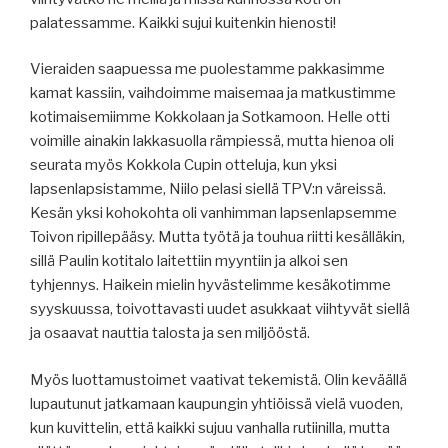
palatessamme. Kaikki sujui kuitenkin hienosti!
Vieraiden saapuessa me puolestamme pakkasimme
kamat kassiin, vaihdoimme maisemaa ja matkustimme
kotimaisemiimme Kokkolaan ja Sotkamoon. Helle otti
voimille ainakin lakkasuolla rämpiessä, mutta hienoa oli
seurata myös Kokkola Cupin otteluja, kun yksi
lapsenlapsistamme, Niilo pelasi siellä TPV:n väreissä.
Kesän yksi kohokohta oli vanhimman lapsenlapsemme
Toivon ripillepääsy. Mutta työtä ja touhua riitti kesälläkin,
sillä Paulin kotitalo laitettiin myyntiin ja alkoi sen
tyhjennys. Haikein mielin hyvästelimme kesäkotimme
syyskuussa, toivottavasti uudet asukkaat viihtyvät siellä
ja osaavat nauttia talosta ja sen miljööstä.
Myös luottamustoimet vaativat tekemistä. Olin keväällä
lupautunut jatkamaan kaupungin yhtiöissä vielä vuoden,
kun kuvittelin, että kaikki sujuu vanhalla rutiinilla, mutta