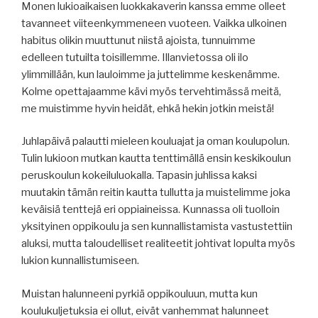
Monen lukioaikaisen luokkakaverin kanssa emme olleet
tavanneet viiteenkymmeneen vuoteen. Vaikka ulkoinen
habitus olikin muuttunut niistä ajoista, tunnuimme
edelleen tutuilta toisillemme. Illanvietossa oli ilo
ylimmillään, kun lauloimme ja juttelimme keskenämme.
Kolme opettajaamme kävi myös tervehtimässä meitä,
me muistimme hyvin heidät, ehkä hekin jotkin meistä!
Juhlapäivä palautti mieleen kouluajat ja oman koulupolun.
Tulin lukioon mutkan kautta tenttimällä ensin keskikoulun
peruskoulun kokeiluluokalla. Tapasin juhlissa kaksi
muutakin tämän reitin kautta tullutta ja muistelimme joka
keväisiä tenttejä eri oppiaineissa. Kunnassa oli tuolloin
yksityinen oppikoulu ja sen kunnallistamista vastustettiin
aluksi, mutta taloudelliset realiteetit johtivat lopulta myös
lukion kunnallistumiseen.
Muistan halunneeni pyrkiä oppikouluun, mutta kun
koulukuljetuksia ei ollut, eivät vanhemmat halunneet