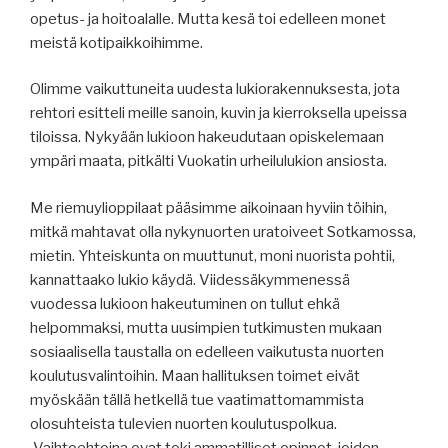
opetus- ja hoitoalalle. Mutta kesä toi edelleen monet
meistä kotipaikkoihimme.
Olimme vaikuttuneita uudesta lukiorakennuksesta, jota
rehtori esitteli meille sanoin, kuvin ja kierroksella upeissa
tiloissa. Nykyään lukioon hakeudutaan opiskelemaan
ympäri maata, pitkälti Vuokatin urheilulukion ansiosta.
Me riemuylioppilaat pääsimme aikoinaan hyviin töihin,
mitkä mahtavat olla nykynuorten uratoiveet Sotkamossa,
mietin. Yhteiskunta on muuttunut, moni nuorista pohtii,
kannattaako lukio käydä. Viidessäkymmenessä
vuodessa lukioon hakeutuminen on tullut ehkä
helpommaksi, mutta uusimpien tutkimusten mukaan
sosiaalisella taustalla on edelleen vaikutusta nuorten
koulutusvalintoihin. Maan hallituksen toimet eivät
myöskään tällä hetkellä tue vaatimattomammista
olosuhteista tulevien nuorten koulutuspolkua.
Vaihtoehtoina ovat toki ammatilliset opinnot, joiden