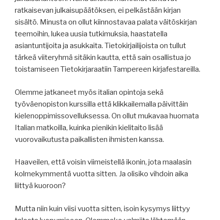
ratkaisevan julkaisupäätöksen, ei pelkästään kirjan
sisältö. Minusta on ollut kiinnostavaa palata väitöskirjan
teemoihin, lukea uusia tutkimuksia, haastatella
asiantuntijoita ja asukkaita. Tietokirjailijoista on tullut
tärkeä viiteryhmä sitäkin kautta, että sain osallistua jo
toistamiseen Tietokirjaraatiin Tampereen kirjafestareilla.
Olemme jatkaneet myös italian opintoja sekä
työväenopiston kurssilla että klikkailemalla päivittäin
kielenoppimissovelluksessa. On ollut mukavaa huomata
Italian matkoilla, kuinka pienikin kielitaito lisää
vuorovaikutusta paikallisten ihmisten kanssa.
Haaveilen, että voisin viimeistellä ikonin, jota maalasin
kolmekymmentä vuotta sitten. Ja olisiko vihdoin aika
liittyä kuoroon?
Mutta niin kuin viisi vuotta sitten, isoin kysymys liittyy