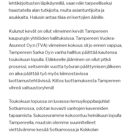
lehtikirjoitusten läpikäynnillä, vaan näin tarpeelliseksi
haastatella alan tutkijoita, muita asiantuntijoita ja
asukkaita. Halusin antaa tilaa eri kertojien äänille.
Kulunut kevät on ollut viimeinen kevät Tampereen
kaupungin yhtiöiden hallituksissa. Tampereen Vuokra-
Asunnot Oy:n (TVA) viimeinen kokous oli jo ennen vappua,
Tampereen Sarka Oy:n vanha hallitus päättää kautensa
toukokuun lopulla. Eläkkeelle jääminen on ollut pitkä
prosessi, seitsemän vuotta työuran päättymisen jälkeen
on aika päättää työ myös kiinnostavissa
luottamustehtävissä. Kiitos luottamuksesta Tampereen
vihreä valtuustoryhmä!
Toukokuun lopussa on luvassa riemuylioppilasjuhlat
Sotkamossa, odotan kovasti vanhojen kavereiden
tapaamista. Sukuseuramme kokoontuu heinäkuun lopulla
Tampereella, muutoin olemme suunnitelleet
viettävämme kesää Sotkamossa ja Kokkolan