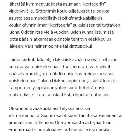
lähettää kymmenvuotiasta asumaan ”kortteeriin”
kirkonkylälle. Sittemmin koulukuljetukset tai paikka
asuntolassa mahdollistivat pitkämatkalaisillekin
koulunkäynnin ilman ”kortteeria” sukulaisten tai tuttavien
luona. Odotin itse vielä vuoden lukion kunnallistumista,
jotta pääsin jatkamaan opintoja tentityn keskikoulun
jälkeen. Varsinainen opintie tai kinttupolku!
Joidenkin kohdalla oli jo lakkiaiskeväänä selvää, mihin he
suuntaavat opiskelemaan. Itselleni uratoiveet olivat
epäselvemmät, joten lähdin ensin kavereiden perässä
opiskelemaan Ouluun Diakoniaopistoon ja sieltä lopulta
Tampereen yliopistoon yhteiskuntatieteitä; ensin
maisteriksi, sitten lisensiaatiksi ja lopulta tohtoriksi.
Oli kiinnostavaa kuulla esittelyssä erilaisia
elämäntarinoita. Suurin osa oli suorittanut akateemisen tai
ammatillisen tutkinnon. Osa porukasta oli hajaantunut
ympäri maata, osa oli jäänyt kotiseudulle esimerkiksi