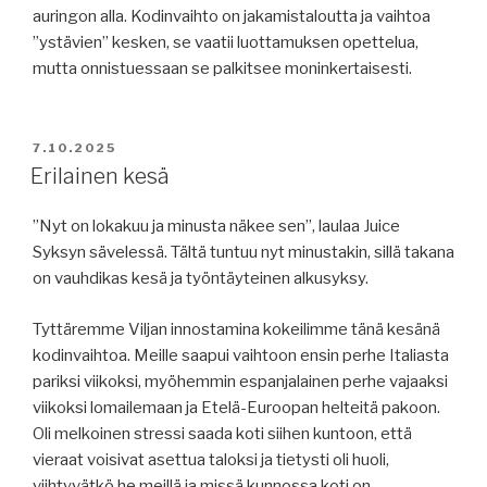
auringon alla. Kodinvaihto on jakamistaloutta ja vaihtoa
”ystävien” kesken, se vaatii luottamuksen opettelua,
mutta onnistuessaan se palkitsee moninkertaisesti.
JULKAISTU
7.10.2025
Erilainen kesä
”Nyt on lokakuu ja minusta näkee sen”, laulaa Juice
Syksyn sävelessä. Tältä tuntuu nyt minustakin, sillä takana
on vauhdikas kesä ja työntäyteinen alkusyksy.
Tyttäremme Viljan innostamina kokeilimme tänä kesänä
kodinvaihtoa. Meille saapui vaihtoon ensin perhe Italiasta
pariksi viikoksi, myöhemmin espanjalainen perhe vajaaksi
viikoksi lomailemaan ja Etelä-Euroopan helteitä pakoon.
Oli melkoinen stressi saada koti siihen kuntoon, että
vieraat voisivat asettua taloksi ja tietysti oli huoli,
viihtyvätkö he meillä ja missä kunnossa koti on