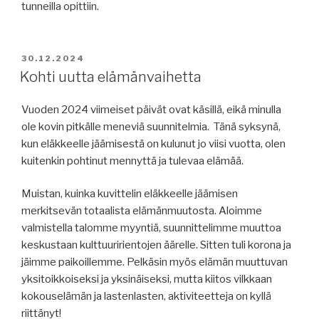
tunneilla opittiin.
JULKAISTU
30.12.2024
Kohti uutta elämänvaihetta
Vuoden 2024 viimeiset päivät ovat käsillä, eikä minulla
ole kovin pitkälle meneviä suunnitelmia. Tänä syksynä,
kun eläkkeelle jäämisestä on kulunut jo viisi vuotta, olen
kuitenkin pohtinut mennyttä ja tulevaa elämää.
Muistan, kuinka kuvittelin eläkkeelle jäämisen
merkitsevän totaalista elämänmuutosta. Aloimme
valmistella talomme myyntiä, suunnittelimme muuttoa
keskustaan kulttuuririentojen äärelle. Sitten tuli korona ja
jäimme paikoillemme. Pelkäsin myös elämän muuttuvan
yksitoikkoiseksi ja yksinäiseksi, mutta kiitos vilkkaan
kokouselämän ja lastenlasten, aktiviteetteja on kyllä
riittänyt!