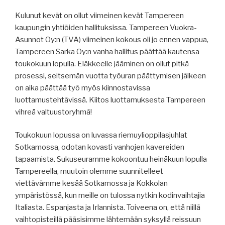
Kulunut kevät on ollut viimeinen kevät Tampereen
kaupungin yhtiöiden hallituksissa. Tampereen Vuokra-
Asunnot Oy:n (TVA) viimeinen kokous oli jo ennen vappua,
Tampereen Sarka Oy:n vanha hallitus päättää kautensa
toukokuun lopulla. Eläkkeelle jääminen on ollut pitkä
prosessi, seitsemän vuotta työuran päättymisen jälkeen
on aika päättää työ myös kiinnostavissa
luottamustehtävissä. Kiitos luottamuksesta Tampereen
vihreä valtuustoryhmä!
Toukokuun lopussa on luvassa riemuylioppilasjuhlat
Sotkamossa, odotan kovasti vanhojen kavereiden
tapaamista. Sukuseuramme kokoontuu heinäkuun lopulla
Tampereella, muutoin olemme suunnitelleet
viettävämme kesää Sotkamossa ja Kokkolan
ympäristössä, kun meille on tulossa nytkin kodinvaihtajia
Italiasta. Espanjasta ja Irlannista. Toiveena on, että niillä
vaihtopisteillä pääsisimme lähtemään syksyllä reissuun