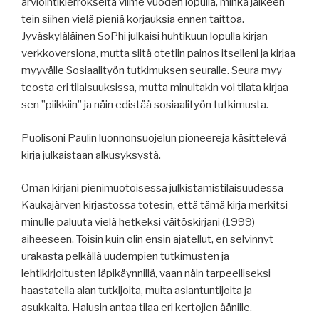
arviointikierrokselta viime vuoden lopulla, minkä jälkeen
tein siihen vielä pieniä korjauksia ennen taittoa.
Jyväskyläläinen SoPhi julkaisi huhtikuun lopulla kirjan
verkkoversiona, mutta siitä otetiin painos itselleni ja kirjaa
myyvälle Sosiaalityön tutkimuksen seuralle. Seura myy
teosta eri tilaisuuksissa, mutta minultakin voi tilata kirjaa
sen ”piikkiin” ja näin edistää sosiaalityön tutkimusta.
Puolisoni Paulin luonnonsuojelun pioneereja käsittelevä
kirja julkaistaan alkusyksystä.
Oman kirjani pienimuotoisessa julkistamistilaisuudessa
Kaukajärven kirjastossa totesin, että tämä kirja merkitsi
minulle paluuta vielä hetkeksi väitöskirjani (1999)
aiheeseen. Toisin kuin olin ensin ajatellut, en selvinnyt
urakasta pelkällä uudempien tutkimusten ja
lehtikirjoitusten läpikäynnillä, vaan näin tarpeelliseksi
haastatella alan tutkijoita, muita asiantuntijoita ja
asukkaita. Halusin antaa tilaa eri kertojien äänille.