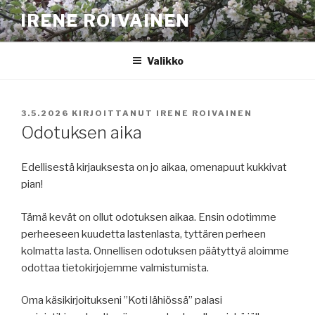
Siirry
IRENE ROIVAINEN
sisältöön
Valikko
JULKAISTU
3.5.2026
KIRJOITTANUT
IRENE ROIVAINEN
Odotuksen aika
Edellisestä kirjauksesta on jo aikaa, omenapuut kukkivat
pian!
Tämä kevät on ollut odotuksen aikaa. Ensin odotimme
perheeseen kuudetta lastenlasta, tyttären perheen
kolmatta lasta. Onnellisen odotuksen päätyttyä aloimme
odottaa tietokirjojemme valmistumista.
Oma käsikirjoitukseni ”Koti lähiössä” palasi