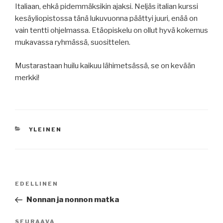
Italiaan, ehkä pidemmäksikin ajaksi. Neljäs italian kurssi
kesäyliopistossa tänä lukuvuonna päättyi juuri, enää on
vain tentti ohjelmassa. Etäopiskelu on ollut hyvä kokemus
mukavassa ryhmässä, suosittelen.
Mustarastaan huilu kaikuu lähimetsässä, se on kevään
merkki!
KATEGORIAT
YLEINEN
Artikkelien
Edellinen
EDELLINEN
selaus
artikkeli
Nonnan ja nonnon matka
Seuraava
SEURAAVA